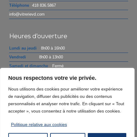
Téléphone
418 836.5867
info@vitrerievd.com
Heures d’ouverture
Lundi au jeudi
8h00 à 16h00
Vendredi
8h00 à 13h00
Samedi et dimanche
Fermé
Nous respectons votre vie privée.
Politique de confidentialité
Nous utilisons des cookies pour améliorer votre expérience
de navigation, diffuser des publicités ou des contenus
personnalisés et analyser notre trafic. En cliquant sur « Tout
accepter », vous consentez à notre utilisation des cookies.
© Copyright 2026 - Vitrerie VD
Politique relative aux cookies