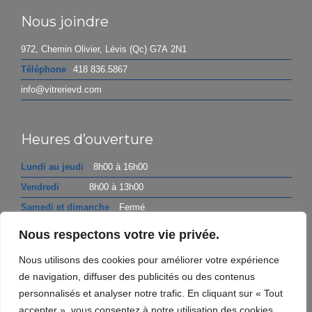
Nous joindre
972, Chemin Olivier, Lévis (Qc) G7A 2N1
Téléphone
418 836.5867
info@vitrerievd.com
Heures d’ouverture
Lundi au jeudi
8h00 à 16h00
Vendredi
8h00 à 13h00
Samedi et dimanche
Fermé
Nous respectons votre vie privée.
Politique de confidentialité
Nous utilisons des cookies pour améliorer votre expérience
de navigation, diffuser des publicités ou des contenus
personnalisés et analyser notre trafic. En cliquant sur « Tout
accepter », vous consentez à notre utilisation des cookies.