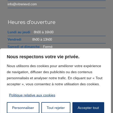
info@vitrerievd.com
Heures d’ouverture
Lundi au jeudi
8h00 à 16h00
Vendredi
8h00 à 13h00
Samedi et dimanche
Fermé
Nous respectons votre vie privée.
Politique de confidentialité
Nous utilisons des cookies pour améliorer votre expérience
de navigation, diffuser des publicités ou des contenus
personnalisés et analyser notre trafic. En cliquant sur « Tout
accepter », vous consentez à notre utilisation des cookies.
© Copyright 2026 - Vitrerie VD
Politique relative aux cookies
Personnaliser
Tout rejeter
Accepter tout